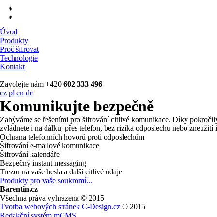
Úvod
Produkty
Proč šifrovat
Technologie
Kontakt
Zavolejte nám +420
602 333 496
cz
pl
en
de
Komunikujte bezpečně
Zabýváme se řešeními pro šifrování citlivé komunikace. Díky pokročil
zvládnete i na dálku, přes telefon, bez rizika odposlechu nebo zneužití i
Ochrana telefonních hovorů proti odposlechům
Šifrování e-mailové komunikace
Šifrování kalendáře
Bezpečný instant messaging
Trezor na vaše hesla a další citlivé údaje
Produkty pro vaše soukromí...
Barentin.cz
Všechna práva vyhrazena © 2015
Tvorba webových stránek C-Design.cz
© 2015
Redakční systém mCMS